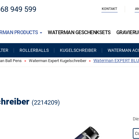
668 949 599
KONTAKT
AN
RMAN PRODUCTS
WATERMAN GESCHENKSETS
GRAVIER
LTER
ROLLERBALLS
KUGELSCHREIBER
WATERMAN AC
Waterman EXPERT BLUE
n Ball Pens
Waterman Expert Kugelschreiber
hreiber
(2214209)
Di
C