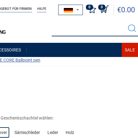
0
0
€0.00
GEBOT FÜR FIRMEN
HILFE
UNG
CESSOIRES
 CORE Ballpoint pen
e Geschenkschachtel wählen:
over
Sämischleder
Leder
Holz