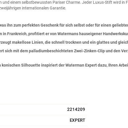
und einem selbstbewussten Pariser Charme. Jeder Luxus-Stift wird in Fra
eijährigen internationalen Garantie.
as ihn zum perfekten Geschenk für sich selbst oder für einen gelieb
 in Frankreich, profitiert er von Watermans hauseigener Handwerksku
rzeugt makellose Linien, die schnell trocknen und ein glattes und glei
ert sich mit dem palladiumbeschichteten Zwei-Zinken-Clip und den Ve
 konischen Silhouette inspiriert der Waterman Expert dazu, Ihren Arbe
2214209
EXPERT