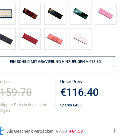
EIN SCHILD MIT GRAVIERUNG HINZUFÜGEN
+ €13.90
rktpreis
Unser Preis
159.70
€116.40
drigster Preis in den letzten
Sparen
€43.3
Tagen
Als Geschenk verpacken
€7.50
+€4.50