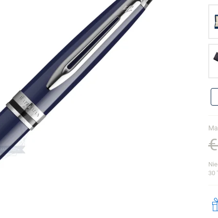
Ma
€
Nie
30 