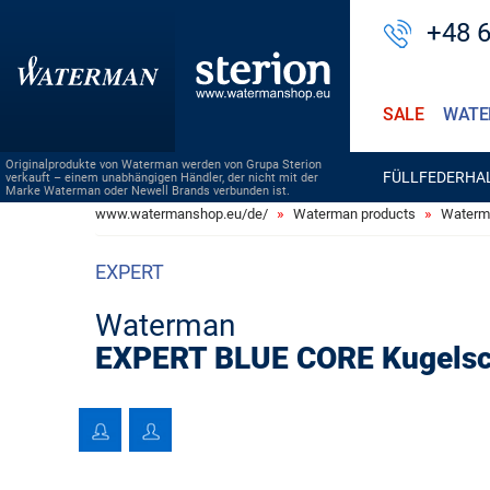
+48 
SALE
WATE
Originalprodukte von Waterman werden von Grupa Sterion
FÜLLFEDERHA
verkauft – einem unabhängigen Händler, der nicht mit der
Marke Waterman oder Newell Brands verbunden ist.
www.watermanshop.eu/de/
Waterman products
Waterma
EXPERT
Waterman
EXPERT BLUE CORE Kugelsc